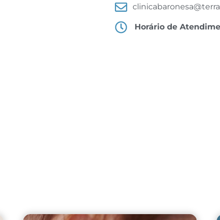
clinicabaronesa@terra
Horário de Atendim