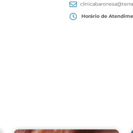
clinicabaronesa@terra
Horário de Atendim