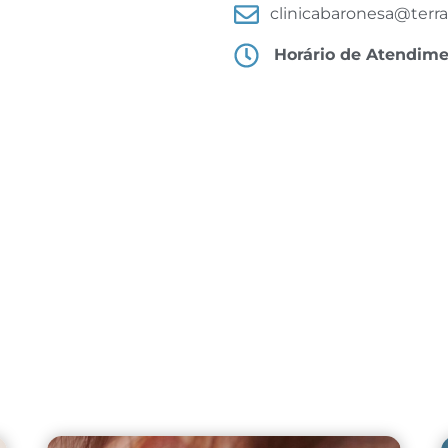
clinicabaronesa@terra
Horário de Atendim