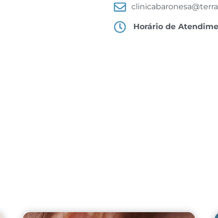
clinicabaronesa@terra
Horário de Atendim