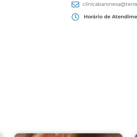
clinicabaronesa@terra
Horário de Atendim