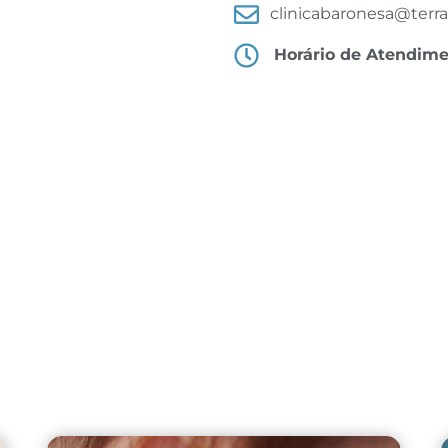
clinicabaronesa@terra
Horário de Atendim