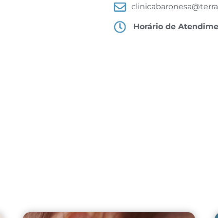
clinicabaronesa@terra
Horário de Atendim