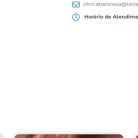
clinicabaronesa@terra
Horário de Atendim