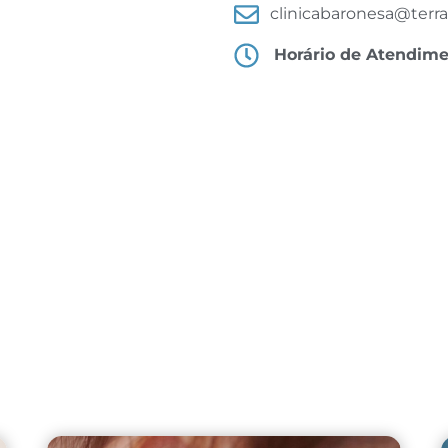
clinicabaronesa@terra
Horário de Atendim