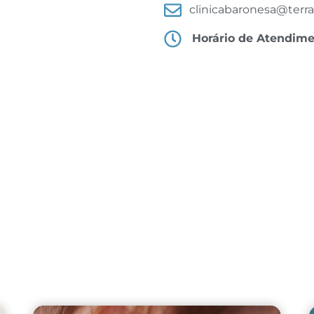
clinicabaronesa@terra
Horário de Atendim