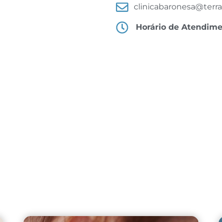
clinicabaronesa@terra
Horário de Atendim