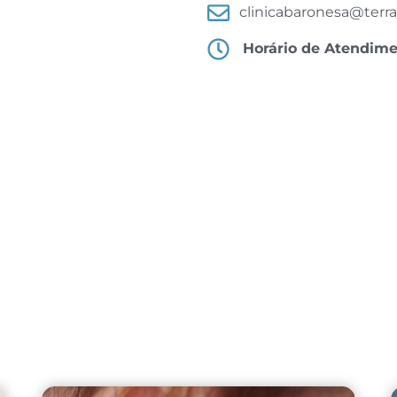
clinicabaronesa@terra
Horário de Atendim